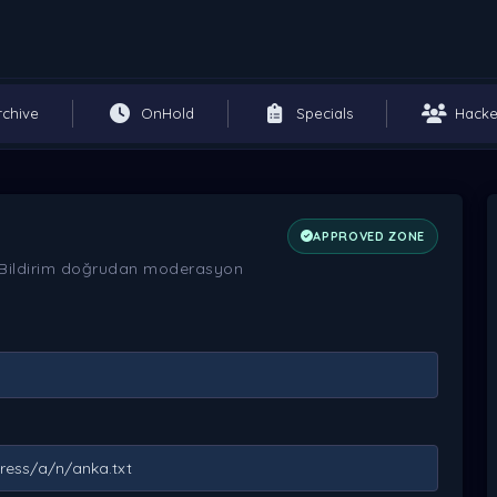
rchive
OnHold
Specials
Hacke
APPROVED ZONE
r. Bildirim doğrudan moderasyon