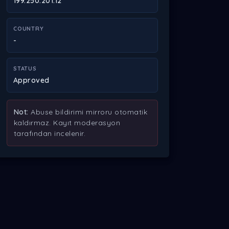
199.250.201.12
COUNTRY
-
STATUS
Approved
Not:
Abuse bildirimi mirroru otomatik
kaldırmaz. Kayıt moderasyon
tarafından incelenir.