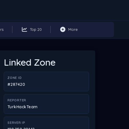
rs
Top 20
More
Linked Zone
ZONE ID
#287420
REPORTER
TurkHackTeam
SERVER IP